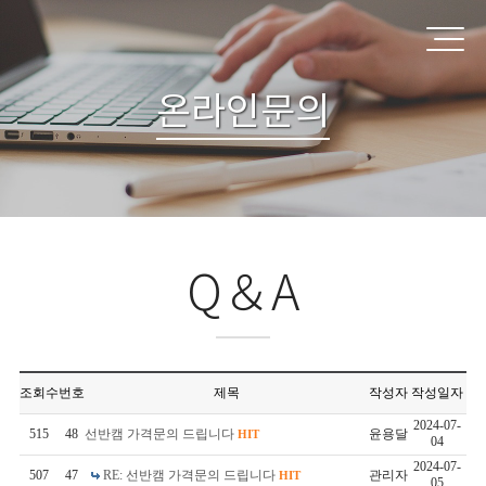
온라인문의
Q＆A
조회수
번호
제목
작성자
작성일자
2024-07-
515
48
선반캠 가격문의 드립니다
윤용달
HIT
04
2024-07-
507
47
RE: 선반캠 가격문의 드립니다
관리자
HIT
05