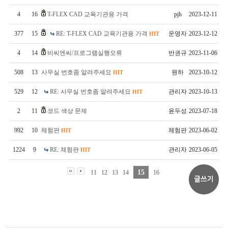
4
16
T-FLEX CAD 교육기관용 가격
pjh
2023-12-11
377
15
RE: T-FLEX CAD 교육기관용 가격
운영자
2023-12-12
HIT
4
14
비씨엔씨/프로그램실행오류
반권규
2023-11-06
508
13
사무실 번호좀 알려주세요
원하
2023-10-12
HIT
529
12
RE: 사무실 번호좀 알려주세요
관리자
2023-10-13
HIT
2
11
코드 색상 문제
윤두성
2023-07-18
992
10
체험판
체험판
2023-06-02
HIT
1224
9
RE: 체험판
관리자
2023-06-05
HIT
15
11
12
13
14
16