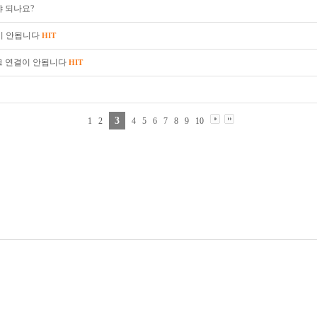
야 되나요?
이 안됩니다
HIT
워크 연결이 안됩니다
HIT
3
1
2
4
5
6
7
8
9
10