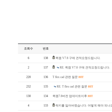
조회수
번호
6
138
퀵캠 V7.8 구매 견적요청드립니다.
2
137
RE: 퀵캠 V7.8 구매 견적요청드립니다.
220
136
T flex cad 관련 질문
HIT
232
135
RE: T flex cad 관련 질문
HIT
130
134
퀵캠7.8버전 업데이트이후
HIT
4
133
락키를 잃어버렸습니다. 어떻게 해야 되나