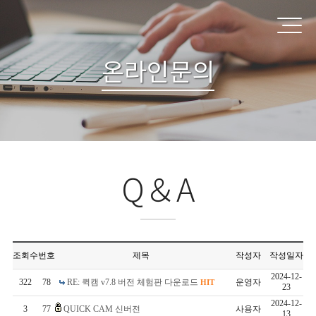
온라인문의
Q＆A
조회수
번호
제목
작성자
작성일자
2024-12-
322
78
RE: 퀵캠 v7.8 버전 체험판 다운로드
운영자
HIT
23
2024-12-
3
77
QUICK CAM 신버전
사용자
13