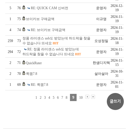
2024-12-
5
76
RE: QUICK CAM 신버전
운영자
19
2024-11-
1
75
브이카브 구매금액
이규영
19
2024-11-
4
74
RE: 브이카브 구매금액
운영자
19
정품 라이센스 usb도 받았는데 하드락을 찾을
2024-11-
259
73
오성정밀
18
수 없습니다 뜨네요
HIT
RE: 정품 라이센스 usb도 받았는데
2024-11-
294
72
운영자
19
하드락을 찾을 수 없습니다 뜨네요
HIT
2024-11-
2
71
한샘디지텍
QuickRuter
15
2024-10-
2
70
퀵캠7.8
설아설아
31
2024-11-
1
69
RE: 퀵캠7.8
운영자
01
9
1
2
3
4
5
6
7
8
10